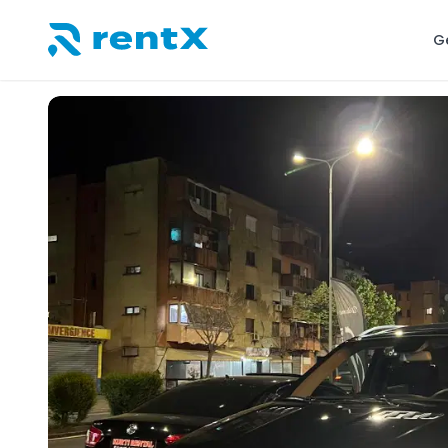
G
RentX – Autovermietung in Albanien