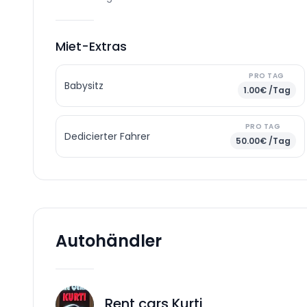
Miet-Extras
PRO TAG
Babysitz
1.00€ /Tag
PRO TAG
Dedicierter Fahrer
50.00€ /Tag
Autohändler
Rent cars Kurti
RC