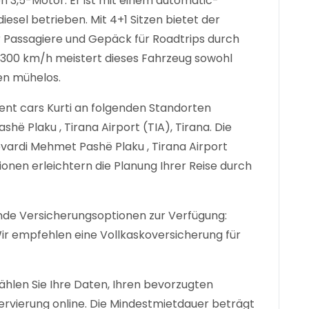
 3,5-Motor. Er ist mit einem automatic-
esel betrieben. Mit 4+1 Sitzen bietet der
 Passagiere und Gepäck für Roadtrips durch
n 300 km/h meistert dieses Fahrzeug sowohl
en mühelos.
nt cars Kurti an folgenden Standorten
hë Plaku , Tirana Airport (TIA), Tirana. Die
evardi Mehmet Pashë Plaku , Tirana Airport
ionen erleichtern die Planung Ihrer Reise durch
de Versicherungsoptionen zur Verfügung:
Wir empfehlen eine Vollkaskoversicherung für
len Sie Ihre Daten, Ihren bevorzugten
ervierung online. Die Mindestmietdauer beträgt