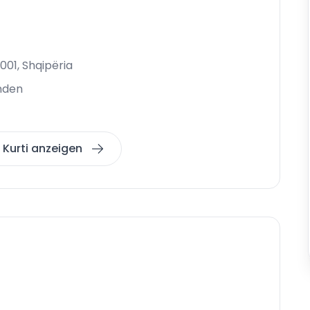
001, Shqipëria
nden
s Kurti anzeigen