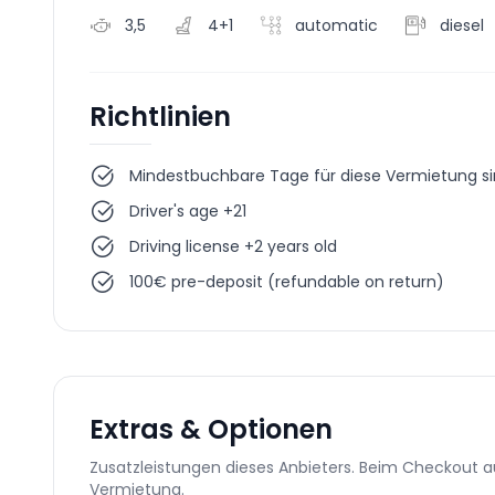
3,5
4+1
automatic
diesel
Richtlinien
Mindestbuchbare Tage für diese Vermietung s
Driver's age +21
Driving license +2 years old
100€ pre-deposit (refundable on return)
Extras & Optionen
Zusatzleistungen dieses Anbieters. Beim Checkout a
Vermietung.