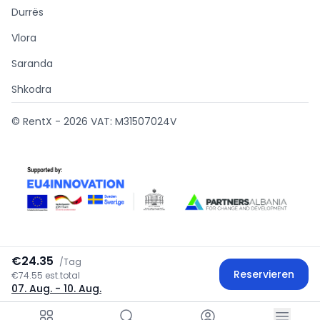
Durrës
Vlora
Saranda
Shkodra
© RentX -
2026
VAT: M31507024V
€24.35
/
Tag
Supported by
Reservieren
€74.55 est.total
07. Aug.
- 10. Aug.