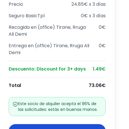
Precio
24.85€ x 3 días
Seguro
BasicTpl
0€ x 3 días
Recogida en
(office) Tirane, Rruga
0€
Ali Demi
Entrega en
(office) Tirane, Rruga Ali
0€
Demi
Descuento
:
Discount for 3+ days
1.49€
Total
73.06€
Este socio de alquiler acepta el 96% de
las solicitudes: estás en buenas manos.