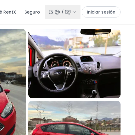
é RentX
Seguro
ES
/
Iniciar sesión