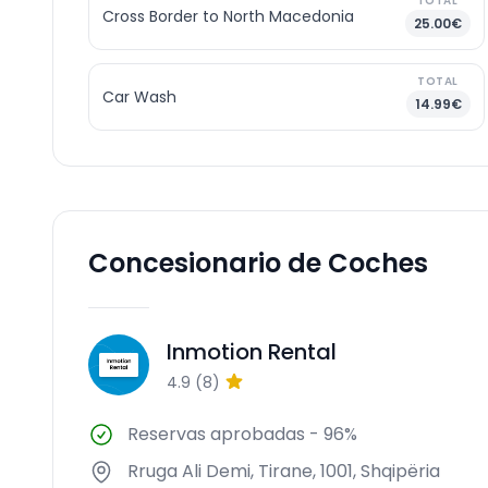
TOTAL
Cross Border to North Macedonia
25.00€
TOTAL
Car Wash
14.99€
Concesionario de Coches
Inmotion Rental
IR
4.9
(
8
)
Reservas aprobadas
-
96%
Rruga Ali Demi, Tirane, 1001, Shqipëria