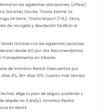
ntal en las siguientes ubicaciones: (office)
ora, Saranda, Durrës, Tirana, Ksamil. La
uga Ali Demi , Tirana Airport (TIA), Vlora,
les de recogida y devolución facilitan la
 Skoda Octavia con las siguientes opciones:
comienzan desde €0 por día. Recomendamos
 tranquilamente en Albania.
avia de Inmotion Rental. Descuentos por
4+ días: 8%, 30+ días: 10%. Cuanto más tiempo
fechas, elige tu plan de seguro preferido y
e alquiler es 3 día(s). Inmotion Rental
erva en RentX.