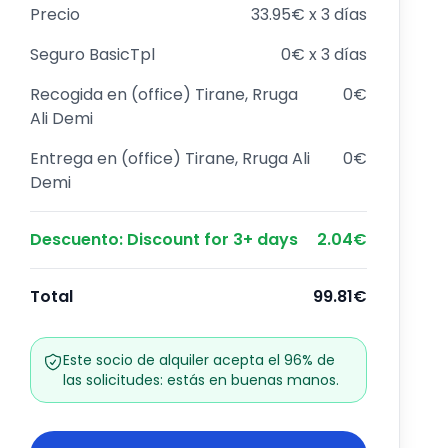
Precio
33.95€ x 3 días
Seguro
BasicTpl
0€ x 3 días
Recogida en
(office) Tirane, Rruga
0€
Ali Demi
Entrega en
(office) Tirane, Rruga Ali
0€
Demi
Descuento
:
Discount for 3+ days
2.04€
Total
99.81€
Este socio de alquiler acepta el 96% de
las solicitudes: estás en buenas manos.