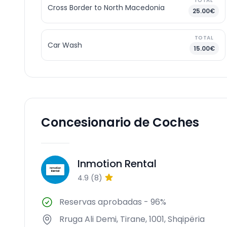
TOTAL
Cross Border to North Macedonia
25.00€
TOTAL
Car Wash
15.00€
Concesionario de Coches
Inmotion Rental
IR
4.9
(
8
)
Reservas aprobadas
-
96%
Rruga Ali Demi, Tirane, 1001, Shqipëria