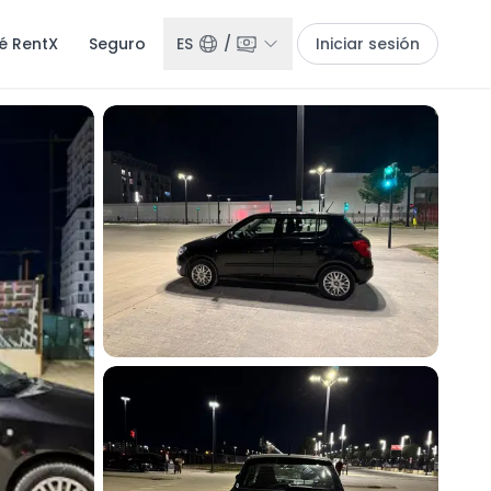
é RentX
Seguro
ES
/
Iniciar sesión