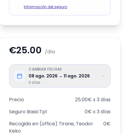
Información del seguro
€25.00
/día
CAMBIAR FECHAS
08 ago. 2026 → 11 ago. 2026
3
días
Precio
25.00€ x 3 días
Seguro
BasicTpl
0€ x 3 días
Recogida en
(office) Tirane, Teodor
0€
Keko