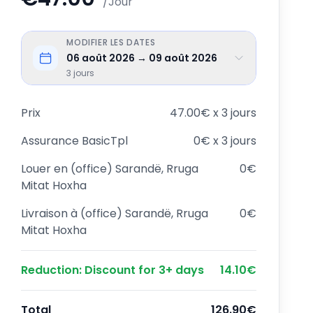
/Jour
MODIFIER LES DATES
06 août 2026 → 09 août 2026
3
jours
Prix
47.00€ x 3 jours
Assurance
BasicTpl
0€ x 3 jours
Louer en
(office) Sarandë, Rruga
0€
Mitat Hoxha
Livraison à
(office) Sarandë, Rruga
0€
Mitat Hoxha
Reduction
:
Discount for 3+ days
14.10€
Total
126.90€