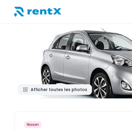
RentX – Location de voitures en Albanie
Afficher toutes les photos
Nissan