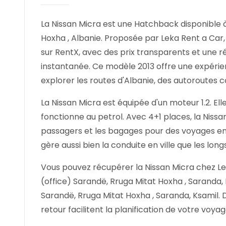
La Nissan Micra est une Hatchback disponible à
Hoxha , Albanie. Proposée par Leka Rent a Car, 
sur RentX, avec des prix transparents et une r
instantanée.
Ce modèle 2013 offre une expérien
explorer les routes d'Albanie, des autoroutes 
La Nissan Micra est équipée d'un moteur 1.2. El
fonctionne au petrol. Avec 4+1 places, la Niss
passagers et les bagages pour des voyages en 
gère aussi bien la conduite en ville que les long
Vous pouvez récupérer la Nissan Micra chez L
(office) Sarandë, Rruga Mitat Hoxha , Saranda, K
Sarandë, Rruga Mitat Hoxha , Saranda, Ksamil. D
retour facilitent la planification de votre voya