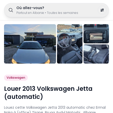
Où allez-vous?
Partout en Albanie
•
Toutes les semaines
Volkswagen
Louer 2013 Volkswagen Jetta
(automatic)
Louez cette Volkswagen Jetta 2013 automatic chez Ermal
Noka à (office) Tiranë, Rruga Avdyl Matoshi , Albanie.