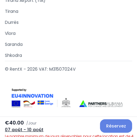
Tirana Airport (TIA)
Tirana
Durrës
Vlora
Saranda
Shkodra
© RentX -
2026
VAT: M31507024V
€40.00
/
Jour
Réservez
07 août
- 10 août
Supported by
Le nombre minimum de jours réservables pour cette location est de 4