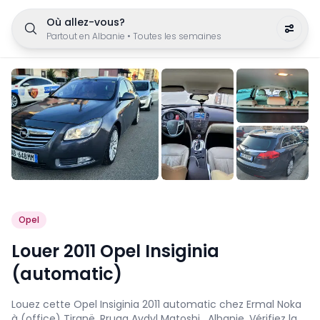
Où allez-vous?
Partout en Albanie
•
Toutes les semaines
Opel
Louer 2011 Opel Insiginia
(automatic)
Louez cette Opel Insiginia 2011 automatic chez Ermal Noka
à (office) Tiranë, Rruga Avdyl Matoshi , Albanie. Vérifiez la