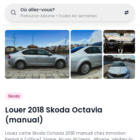
Où allez-vous?
Partout en Albanie
•
Toutes les semaines
Skoda
Louer 2018 Skoda Octavia
(manual)
Louez cette Skoda Octavia 2018 manual chez Inmotion
Rental à (office) Tirane, Rruga Ali Demi , Albanie. Vérifiez la