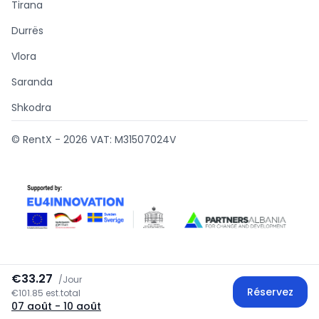
Tirana
Durrës
Vlora
Saranda
Shkodra
© RentX -
2026
VAT: M31507024V
€33.27
/
Jour
Supported by
Réservez
€101.85 est.total
07 août
- 10 août