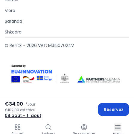
Vlora
Saranda
Shkodra
© RentX -
2026
VAT: M31507024V
€34.00
/
Jour
Supported by
Réservez
€102.00 est.total
08 août
- 11 août
Accueil
Explorez
Se connecter
menu