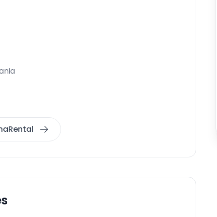
ania
anaRental
es