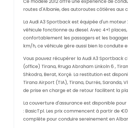
Ce modèle 2012 offre une expérience de condui
routes d'Albanie, des autoroutes côtières aux
La Audi A3 Sportback est équipée d'un moteur 2,
véhicule fonctionne au diesel. Avec 4+1 places,
confortablement les passagers et les bagages
km/h, ce véhicule gère aussi bien la conduite en 
Vous pouvez récupérer la Audi A3 Sportback 
(office) Tirana, Rruga Abraham Linkoln 6 , Tiran
Shkodra, Berat, Korçë. La restitution est dispon
Tirana Airport (TIA), Tirana, Durrës, Saranda, V
de prise en charge et de retour facilitent la pl
La couverture d'assurance est disponible pour 
: BasicTpl. Les prix commencent à partir de €
complète pour conduire sereinement en Alban