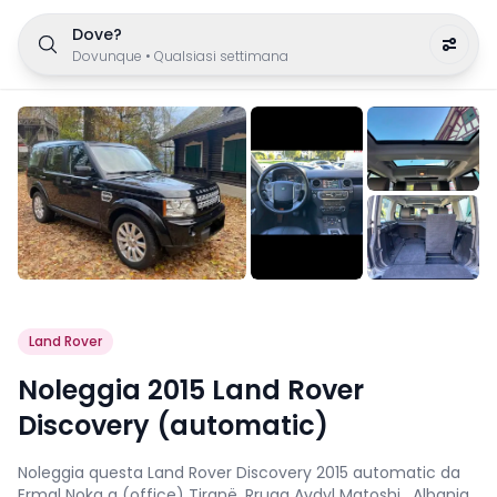
Dove?
Dovunque
•
Qualsiasi settimana
Land Rover
Noleggia 2015 Land Rover
Discovery (automatic)
Noleggia questa Land Rover Discovery 2015 automatic da
Ermal Noka a (office) Tiranë, Rruga Avdyl Matoshi , Albania.