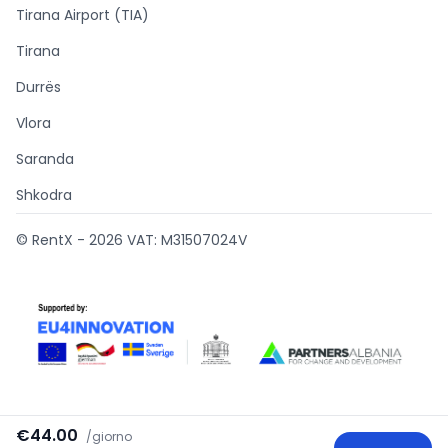
Tirana Airport (TIA)
Tirana
Durrës
Vlora
Saranda
Shkodra
© RentX -
2026
VAT: M31507024V
€44.00
/
giorno
Supported by