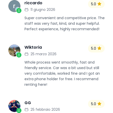
riccardo
5.0
R
11 giugno 2026
Super convenient and competitive price. The
staff was very fast, kind, and super helpful.
Perfect experience, highly recommended!
Wiktoria
5.0
W
25 marzo 2026
Whole process went smoothly, fast and
friendly service. Car was a bit used but still
very comfortable, worked fine and I got an
extra phone holder for free. I recommend
renting here!
GG
5.0
G
25 febbraio 2026