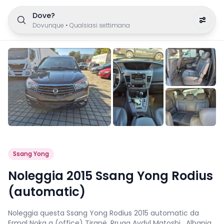
Dove?
Dovunque
•
Qualsiasi settimana
Ssang Yong
Noleggia 2015 Ssang Yong Rodius
(automatic)
Noleggia questa Ssang Yong Rodius 2015 automatic da
Ermal Noka a (office) Tiranë, Rruga Avdyl Matoshi , Albania.