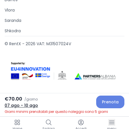
Vlora
Saranda
Shkodra
© RentX -
2026
VAT: M31507024V
€70.00
/
giorno
Prenota
Supported by
07 ago
- 10 ago
Giorni minimi prenotabili per questo noleggio sono 5 giorni
Home
Esplora
Accedi
menu