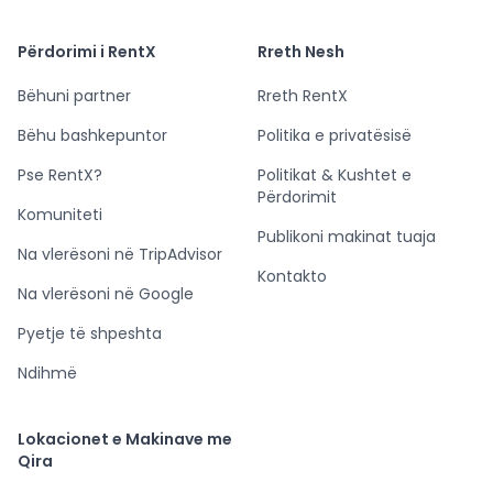
Përdorimi i RentX
Rreth Nesh
Bëhuni partner
Rreth RentX
Bëhu bashkepuntor
Politika e privatësisë
Pse RentX?
Politikat & Kushtet e
Përdorimit
Komuniteti
Publikoni makinat tuaja
Na vlerësoni në TripAdvisor
Kontakto
Na vlerësoni në Google
Pyetje të shpeshta
Ndihmë
Lokacionet e Makinave me
Qira