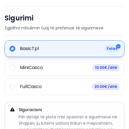
Sigurimi
Zgjidhni mbulimin tuaj të preferuar të sigurimeve
BasicTpl
Falas
MiniCasco
10.00€ /ditë
FullCasco
20.00€ /ditë
Siguracioni
Për detaje të plota mbi opsionet e sigurimeve në
Shqipëri, ju lutemi vizitoni linkun e mëposhtëm,