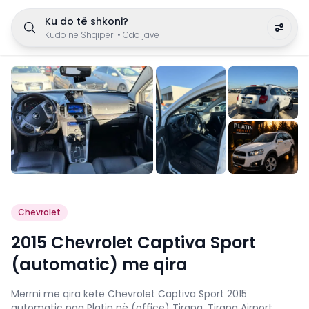
Ku do të shkoni?
Kudo në Shqipëri
•
Cdo jave
Chevrolet
2015 Chevrolet Captiva Sport
(automatic) me qira
Merrni me qira këtë Chevrolet Captiva Sport 2015
automatic nga Platin në (office) Tirana, Tirana Airport ,