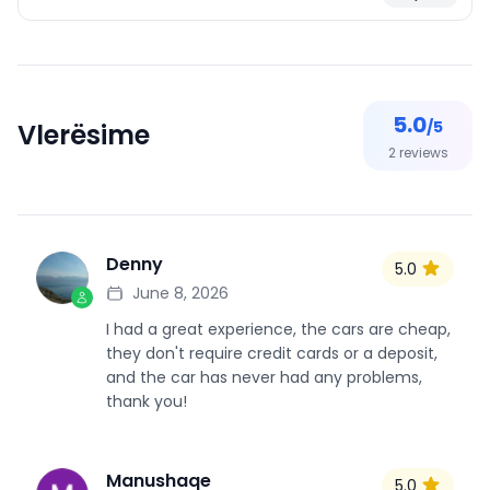
5.0
/5
Vlerësime
2
reviews
Denny
5.0
D
June 8, 2026
I had a great experience, the cars are cheap,
they don't require credit cards or a deposit,
and the car has never had any problems,
thank you!
Manushaqe
5.0