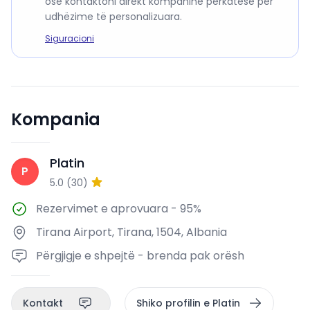
ose kontaktoni direkt kompaninë përkatëse për
udhëzime të personalizuara.
Siguracioni
Kompania
Platin
P
5.0
(
30
)
Rezervimet e aprovuara
-
95%
Tirana Airport, Tirana, 1504, Albania
Përgjigje e shpejtë - brenda pak orësh
Kontakt
Shiko profilin e Platin