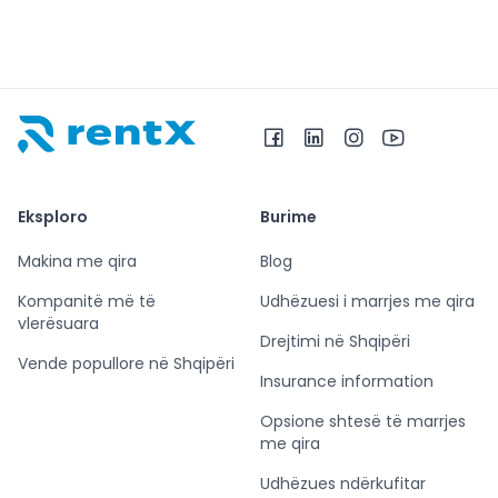
RentX – Makina me qira në Shqipëri
Eksploro
Burime
Makina me qira
Blog
Kompanitë më të
Udhëzuesi i marrjes me qira
vlerësuara
Drejtimi në Shqipëri
Vende popullore në Shqipëri
Insurance information
Opsione shtesë të marrjes
me qira
Udhëzues ndërkufitar