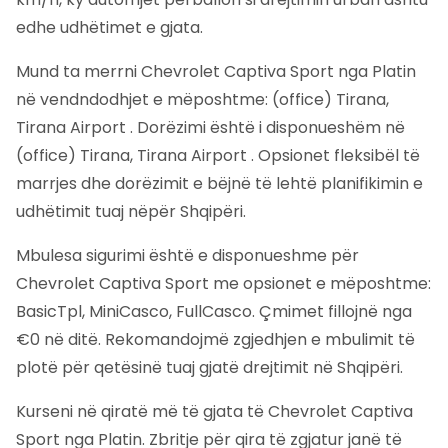
edhe udhëtimet e gjata.
Mund ta merrni Chevrolet Captiva Sport nga Platin
në vendndodhjet e mëposhtme: (office) Tirana,
Tirana Airport . Dorëzimi është i disponueshëm në
(office) Tirana, Tirana Airport . Opsionet fleksibël të
marrjes dhe dorëzimit e bëjnë të lehtë planifikimin e
udhëtimit tuaj nëpër Shqipëri.
Mbulesa sigurimi është e disponueshme për
Chevrolet Captiva Sport me opsionet e mëposhtme:
BasicTpl, MiniCasco, FullCasco. Çmimet fillojnë nga
€0 në ditë. Rekomandojmë zgjedhjen e mbulimit të
plotë për qetësinë tuaj gjatë drejtimit në Shqipëri.
Kurseni në qiratë më të gjata të Chevrolet Captiva
Sport nga Platin. Zbritje për qira të zgjatur janë të