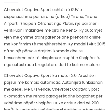
Chevrolet Captiva Sport është një SUV e
disponueshme për qira në (office) Tirana, Tirana
Airport , Shqipëri. Ofrohet nga Platin, një partner i
verifikuar i makinave me qira në RentX, ky automjet
vjen me çmime transparente dhe prenotim online
me konfirmim të menjëhershëm.
Ky model i vitit 2015
ofron një përvojë drejtimi komode dhe të
besueshme për të eksploruar rrugët e Shqipërisë,
nga autostrada bregdetare deri te kalime malore.
Chevrolet Captiva Sport ka motor 2,0. Ai është i
pajisur me kambio automatic. Automjeti funksionon
me diesel. Me 6+1 vende, Chevrolet Captiva Sport
akomodon me rehati pasagjerët dhe bagazhet për
udhëtime nëpër Shqipëri. Duke arritur deri në 200
km/h, ky automjet përballon si drejtimin urban ashtu