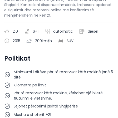
Shqipëri. Kontrolloni disponueshmërinë, krahasoni opsionet
e sigurimit dhe rezervoni online me konfirmim të
menjëhershëm në RentX.
2,0
6+1
automatic
diesel
2015
200km/h
SUV
Politikat
Minimumi i ditëve për të rezervuar këtë makinë janë 5
ditë
Kilometra pa limit
Për të rezervuar këtë makine, kërkohet një biletë
fluturimi e vlefshme.
Lejohet përdorimi jashtë Shqipërise
Mosha e shoferit +21