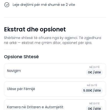
Leje drejtimi për më shumë se 2 vite
Ekstrat dhe opsionet
Shërbime shtesë të ofruara nga ky agjenci. Të zgjedhura
në arkë — ekstrat me çmim ditor, opsionet për qira.
Opsione Shtesë
NË DITË
Navigim
0€ /ditë
NË DITË
Ulëse për Fëmijë
5.00€ /ditë
NË DITË
Kamera në Dritaren e Automjetit
0€ /ditë