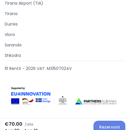
Tirana Airport (TIA)
Tirana
Durrës
Vlora
Saranda
Shkodra
© RentX -
2026
VAT: M31507024V
€70.00
/
ditë
Rezervoni
Supported by