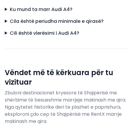
Ku mund ta marr Audi A4?
Cila është periudha minimale e qirasë?
Cili është vlerësimi i Audi A4?
Vëndet më të kërkuara për tu
vizituar
Zbuloni destinacionet kryesore të Shqipërisë me
shërbime të besueshme marrjeje makinash me qira.
Nga qytetet historike deri te plazhet e paprishura,
eksploroni çdo cep të Shqipërisë me RentX marrje
makinash me qira.