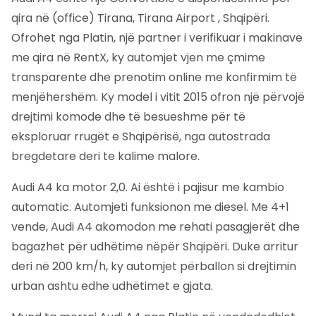
qira në (office) Tirana, Tirana Airport , Shqipëri.
Ofrohet nga Platin, një partner i verifikuar i makinave
me qira në RentX, ky automjet vjen me çmime
transparente dhe prenotim online me konfirmim të
menjëhershëm.
Ky model i vitit 2015 ofron një përvojë
drejtimi komode dhe të besueshme për të
eksploruar rrugët e Shqipërisë, nga autostrada
bregdetare deri te kalime malore.
Audi A4 ka motor 2,0. Ai është i pajisur me kambio
automatic. Automjeti funksionon me diesel. Me 4+1
vende, Audi A4 akomodon me rehati pasagjerët dhe
bagazhet për udhëtime nëpër Shqipëri. Duke arritur
deri në 200 km/h, ky automjet përballon si drejtimin
urban ashtu edhe udhëtimet e gjata.