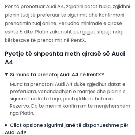
Për të prenotuar Audi A4, zgjidhni datat tuaja, zgjidhni
planin tuaj të preferuar të sigurimit dhe konfirmoni
prenotimin tuaj online. Periudha minimale e qirasë
është 5 ditë. Platin zakonisht përgjigjet shpejt ndaj
kërkesave të prenotimit në RentX.
Pyetje të shpeshta rreth qirasë së Audi
A4
Si mund ta prenotoj Audi A4 në RentX?
Mund ta prenotoni Audi A4 duke zgjedhur datat e
preferuara, vendndodhjen e marrjes dhe planin e
sigurimit në këtë faqe, pastaj klikoni butonin
Rezervo. Do të merrni konfirmim të menjëhershëm
nga Platin.
Cilat opsione sigurimi janë të disponueshme për
Audi A4?