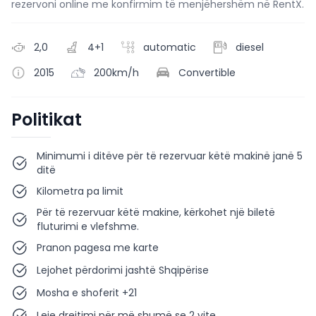
rezervoni online me konfirmim të menjëhershëm në RentX.
2,0
4+1
automatic
diesel
2015
200km/h
Convertible
Politikat
Minimumi i ditëve për të rezervuar këtë makinë janë 5
ditë
Kilometra pa limit
Për të rezervuar këtë makine, kërkohet një biletë
fluturimi e vlefshme.
Pranon pagesa me karte
Lejohet përdorimi jashtë Shqipërise
Mosha e shoferit +21
Leje drejtimi për më shumë se 2 vite