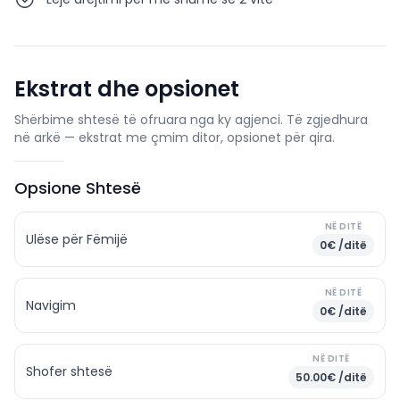
Ekstrat dhe opsionet
Shërbime shtesë të ofruara nga ky agjenci. Të zgjedhura
në arkë — ekstrat me çmim ditor, opsionet për qira.
Opsione Shtesë
NË DITË
Ulëse për Fëmijë
0€ /ditë
NË DITË
Navigim
0€ /ditë
NË DITË
Shofer shtesë
50.00€ /ditë