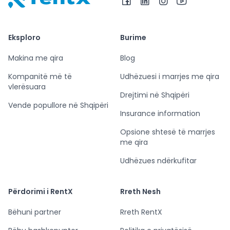
RentX – Makina me qira në Shqipëri
Eksploro
Burime
Makina me qira
Blog
Kompanitë më të
Udhëzuesi i marrjes me qira
vlerësuara
Drejtimi në Shqipëri
Vende popullore në Shqipëri
Insurance information
Opsione shtesë të marrjes
me qira
Udhëzues ndërkufitar
Përdorimi i RentX
Rreth Nesh
Bëhuni partner
Rreth RentX