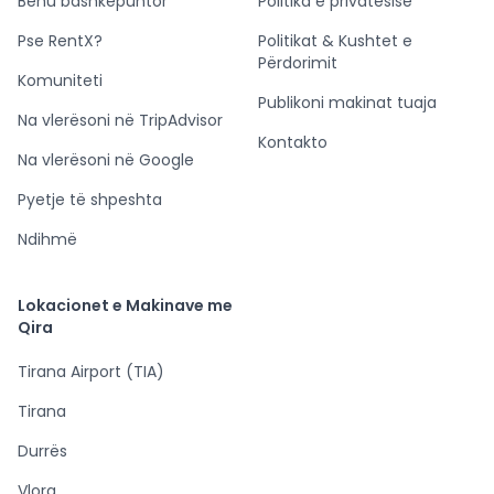
Bëhu bashkepuntor
Politika e privatësisë
Pse RentX?
Politikat & Kushtet e
Përdorimit
Komuniteti
Publikoni makinat tuaja
Na vlerësoni në TripAdvisor
Kontakto
Na vlerësoni në Google
Pyetje të shpeshta
Ndihmë
Lokacionet e Makinave me
Qira
Tirana Airport (TIA)
Tirana
Durrës
Vlora