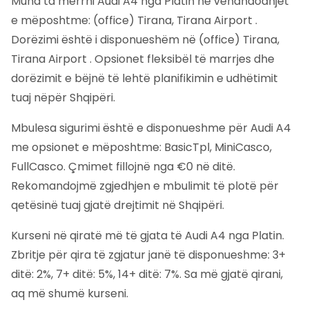
Mund ta merrni Audi A4 nga Platin në vendndodhjet
e mëposhtme: (office) Tirana, Tirana Airport .
Dorëzimi është i disponueshëm në (office) Tirana,
Tirana Airport . Opsionet fleksibël të marrjes dhe
dorëzimit e bëjnë të lehtë planifikimin e udhëtimit
tuaj nëpër Shqipëri.
Mbulesa sigurimi është e disponueshme për Audi A4
me opsionet e mëposhtme: BasicTpl, MiniCasco,
FullCasco. Çmimet fillojnë nga €0 në ditë.
Rekomandojmë zgjedhjen e mbulimit të plotë për
qetësinë tuaj gjatë drejtimit në Shqipëri.
Kurseni në qiratë më të gjata të Audi A4 nga Platin.
Zbritje për qira të zgjatur janë të disponueshme: 3+
ditë: 2%, 7+ ditë: 5%, 14+ ditë: 7%. Sa më gjatë qirani,
aq më shumë kurseni.