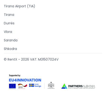
Tirana Airport (TIA)
Tirana
Durrës
Vlora
Saranda
Shkodra
© RentX -
2026
VAT: M31507024V