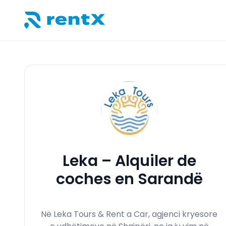
RentX – Alquiler de coches en Albania
Leka – Alquiler de
coches en Sarandë
Në Leka Tours & Rent a Car, agjenci kryesore