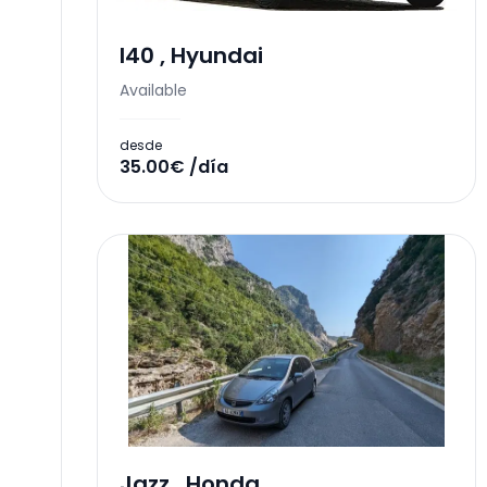
I40
,
Hyundai
Available
desde
35.00€ /día
Jazz
,
Honda