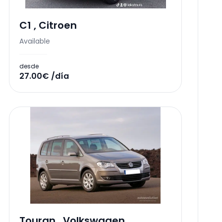
C1
,
Citroen
Available
desde
27.00€ /día
Touran
,
Volkswagen