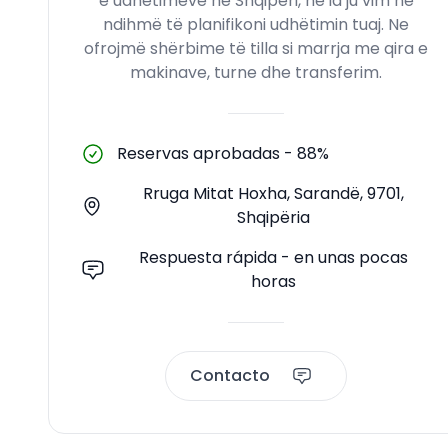
e udhëtimeve në Shqipëri, ne ia ju vim në
ndihmë të planifikoni udhëtimin tuaj. Ne
ofrojmë shërbime të tilla si marrja me qira e
makinave, turne dhe transferim.
Reservas aprobadas
-
88%
Rruga Mitat Hoxha, Sarandë, 9701,
Shqipëria
Respuesta rápida - en unas pocas
horas
Contacto