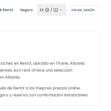
é RentX
Seguro
ES
/
Iniciar sesión
 coches en RentX, ubicado en Tirane, Albania.
lientes, eco rent ofrece una selección
en Albania.
és de RentX a los mejores precios online.
guro y reserva con confirmación instantánea.