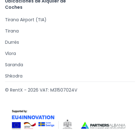
Ubicaciones de Alquiler de
Coches
Tirana Airport (TIA)
Tirana
Durrës
Vlora
Saranda
Shkodra
© RentX -
2026
VAT: M31507024V