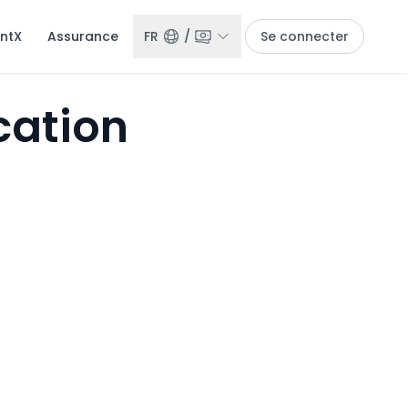
entX
Assurance
FR
/
Se connecter
cation