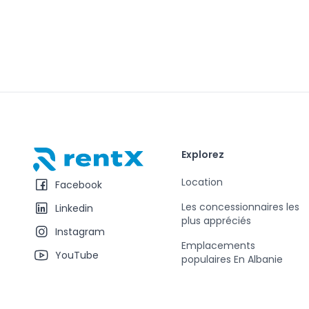
Explorez
RentX – Location de voitures en Albanie
Location
Facebook
Les concessionnaires les
Linkedin
plus appréciés
Instagram
Emplacements
YouTube
populaires En Albanie