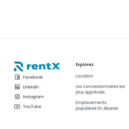
Explorez
RentX – Location de voitures en Albanie
Location
Facebook
Les concessionnaires les
Linkedin
plus appréciés
Instagram
Emplacements
YouTube
populaires En Albanie