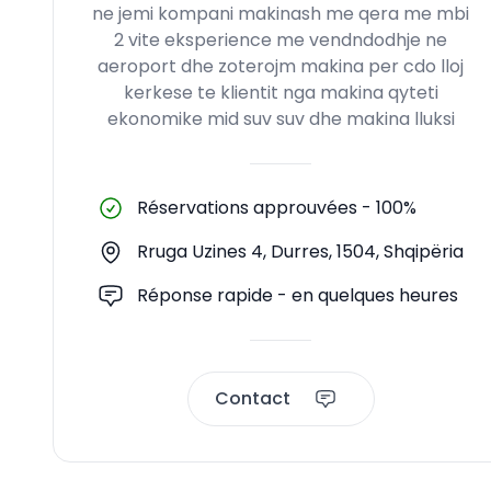
ne jemi kompani makinash me qera me mbi
2 vite eksperience me vendndodhje ne
aeroport dhe zoterojm makina per cdo lloj
kerkese te klientit nga makina qyteti
ekonomike mid suv suv dhe makina lluksi
Réservations approuvées
-
100%
Rruga Uzines 4, Durres, 1504, Shqipëria
Réponse rapide - en quelques heures
Contact