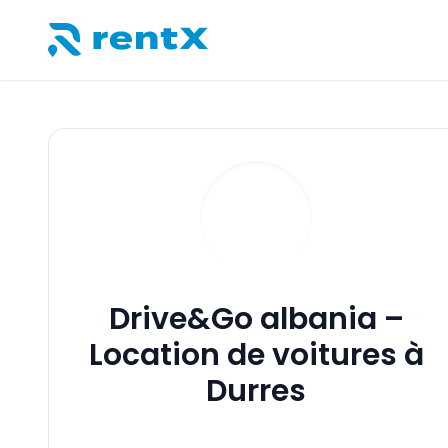
RentX – Location de voitures en Albanie
Drive&Go albania –
Location de voitures à
Durres