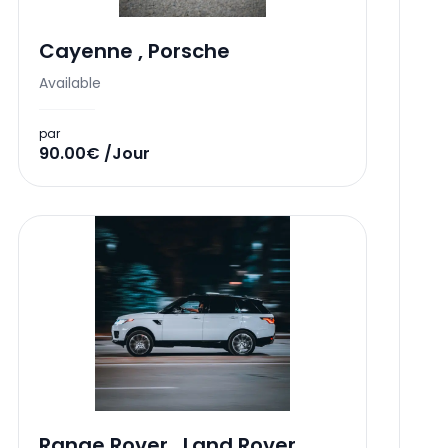
Cayenne
,
Porsche
Available
par
90.00€ /Jour
Range Rover
,
Land Rover