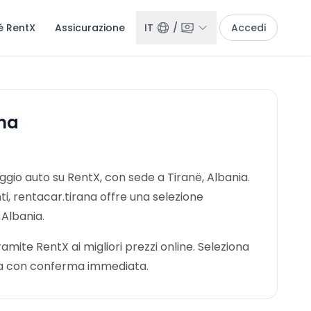
é RentX
Assicurazione
IT
/
Accedi
ana
eggio auto su RentX, con sede a Tiranë, Albania.
nti, rentacar.tirana offre una selezione
 Albania.
mite RentX ai migliori prezzi online. Seleziona
nota con conferma immediata.