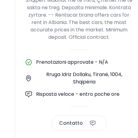
Shqiperi. Makinat më të mira, Çmimet me te
sakta ne treg. Depozita minimale. Kontrata
zyrtare. -- Rentacar.tirana offers cars for
rent in Albania. The best cars, the most
accurate prices in the market. Minimum
deposit. Official contract.
Prenotazioni approvate
-
N/A
Rruga Idriz Dollaku, Tiranë, 1004,
Shqipëria
Risposta veloce - entro poche ore
Contatto