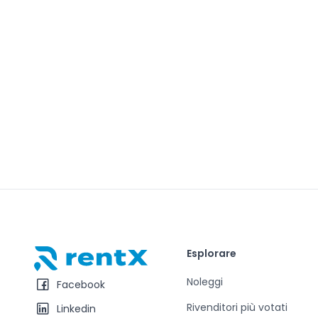
Esplorare
RentX – Noleggio auto in Albania
Noleggi
Facebook
Rivenditori più votati
Linkedin