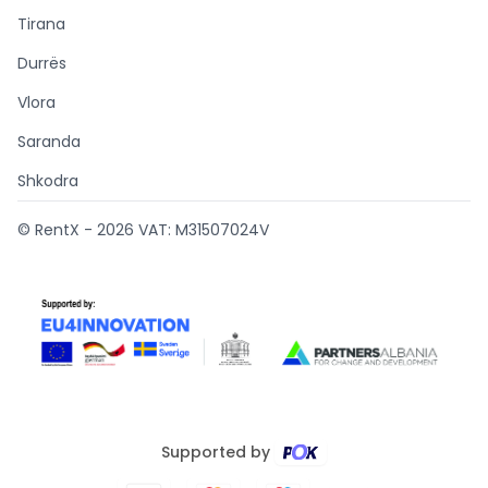
Tirana
Durrës
Vlora
Saranda
Shkodra
© RentX -
2026
VAT: M31507024V
Supported by