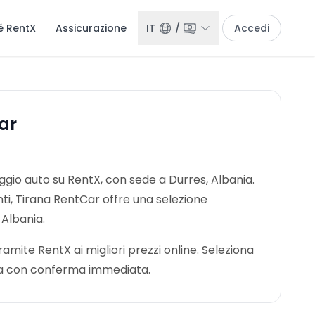
é RentX
Assicurazione
IT
/
Accedi
ar
ggio auto su RentX, con sede a Durres, Albania.
ienti, Tirana RentCar offre una selezione
 Albania.
mite RentX ai migliori prezzi online. Seleziona
nota con conferma immediata.