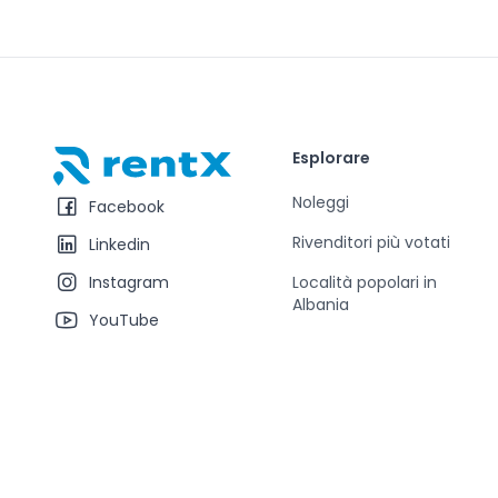
Esplorare
RentX – Noleggio auto in Albania
Noleggi
Facebook
Rivenditori più votati
Linkedin
Instagram
Località popolari in
Albania
YouTube