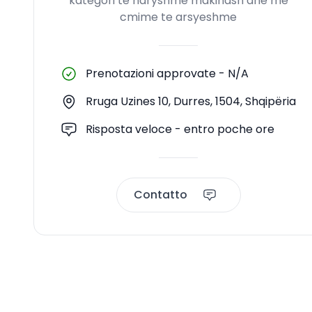
kategori te ndryshme makinash dhe me
cmime te arsyeshme
Prenotazioni approvate
-
N/A
Rruga Uzines 10, Durres, 1504, Shqipëria
Risposta veloce - entro poche ore
Contatto