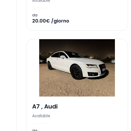
Available
da
20.00€ /giorno
A7
,
Audi
Available
da