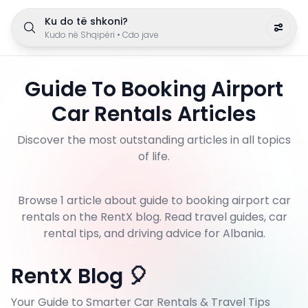
Ku do të shkoni?
Kudo në Shqipëri
•
Cdo jave
Guide To Booking Airport
Car Rentals
Articles
Discover the most outstanding articles in all topics
of life.
Browse
1
article
about
guide to booking airport car
rentals
on the RentX blog. Read travel guides, car
rental tips, and driving advice for Albania.
RentX Blog 🎈
Your Guide to Smarter Car Rentals & Travel Tips