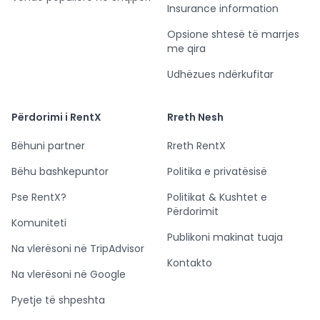
Insurance information
Opsione shtesë të marrjes
me qira
Udhëzues ndërkufitar
Përdorimi i RentX
Rreth Nesh
Bëhuni partner
Rreth RentX
Bëhu bashkepuntor
Politika e privatësisë
Pse RentX?
Politikat & Kushtet e
Përdorimit
Komuniteti
Publikoni makinat tuaja
Na vlerësoni në TripAdvisor
Kontakto
Na vlerësoni në Google
Pyetje të shpeshta