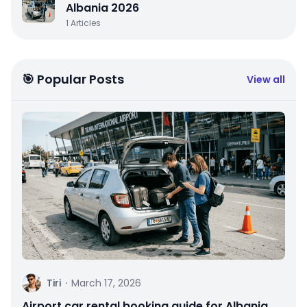
Albania 2026
1
Articles
🎯 Popular Posts
View all
T
Tiri
·
March 17, 2026
Airport car rental booking guide for Albania