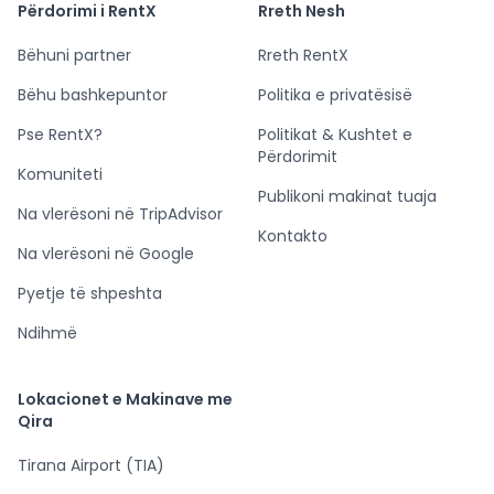
Përdorimi i RentX
Rreth Nesh
Bëhuni partner
Rreth RentX
Bëhu bashkepuntor
Politika e privatësisë
Pse RentX?
Politikat & Kushtet e
Përdorimit
Komuniteti
Publikoni makinat tuaja
Na vlerësoni në TripAdvisor
Kontakto
Na vlerësoni në Google
Pyetje të shpeshta
Ndihmë
Lokacionet e Makinave me
Qira
Tirana Airport (TIA)