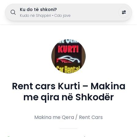
Ku do të shkoni?
Kudo në Shqipëri
•
Cdo jave
Rent cars Kurti – Makina
me qira në Shkodër
Makina me Qera / Rent Cars