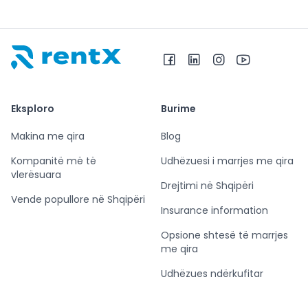
RentX – Makina me qira në Shqipëri
Eksploro
Burime
Makina me qira
Blog
Kompanitë më të
Udhëzuesi i marrjes me qira
vlerësuara
Drejtimi në Shqipëri
Vende popullore në Shqipëri
Insurance information
Opsione shtesë të marrjes
me qira
Udhëzues ndërkufitar