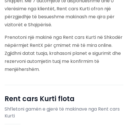
Shqipëri. Me 7 automjete të disponueshme dhe 0
vlerësime nga klientët, Rent cars Kurti ofron një
përzgjedhje të besueshme makinash me qira për
vizitorët e Shqipërisë.
Prenotoni një makinë nga Rent cars Kurti në Shkodër
nëpërmjet RentX për çmimet më të mira online.
Zgjidhni datat tuaja, krahasoni planet e sigurimit dhe
rezervoni automjetin tuaj me konfirmim të
menjëhershëm.
Rent cars Kurti
flota
Shfletoni gamën e gjerë të makinave nga Rent cars
Kurti