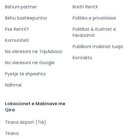
Bëhuni partner
Rreth RentX
Bëhu bashkepuntor
Politika e privatësisë
Pse RentX?
Politikat & Kushtet e
Përdorimit
Komuniteti
Publikoni makinat tuaja
Na vlerësoni në TripAdvisor
Kontakto
Na vlerësoni në Google
Pyetje të shpeshta
Ndihmë
Lokacionet e Makinave me
Qira
Tirana Airport (TIA)
Tirana