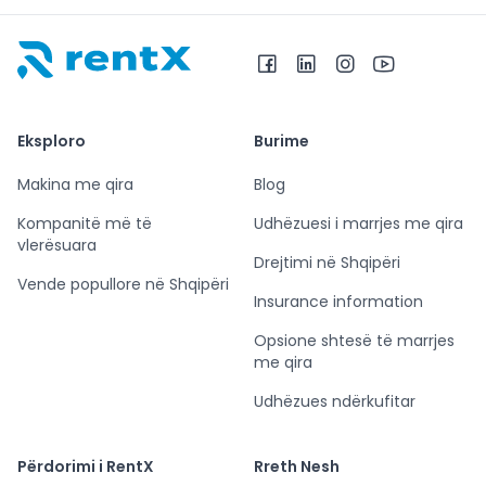
RentX – Makina me qira në Shqipëri
Eksploro
Burime
Makina me qira
Blog
Kompanitë më të
Udhëzuesi i marrjes me qira
vlerësuara
Drejtimi në Shqipëri
Vende popullore në Shqipëri
Insurance information
Opsione shtesë të marrjes
me qira
Udhëzues ndërkufitar
Përdorimi i RentX
Rreth Nesh