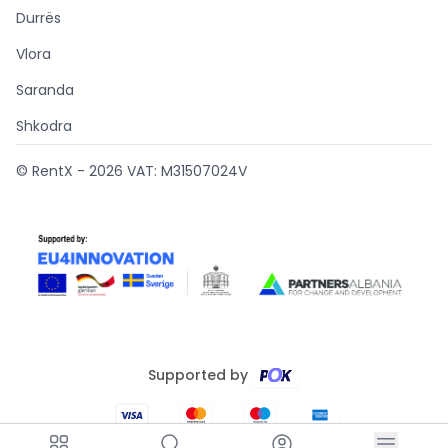
Durrës
Vlora
Saranda
Shkodra
© RentX -
2026
VAT: M31507024V
Supported by