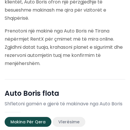
klientët, Auto Boris ofron një përzgjedhje të
besueshme makinash me qira për vizitorët e
Shqipërisë.
Prenotoni një makinë nga Auto Boris në Tirana
nëpërmjet RentX për çmimet më të mira online.
Zgjidhni datat tuaja, krahasoni planet e sigurimit dhe
rezervoni automjetin tuaj me konfirmim të
menjëhershëm.
Auto Boris
flota
Shfletoni gamën e gjerë të makinave nga Auto Boris
Makina Për Qera
Vlerësime