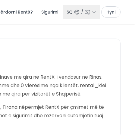
përdorni RentX?
Sigurimi
SQ
/
Hyni
kinave me qira në RentX, i vendosur në Rinas,
hme dhe 0 vlerësime nga klientët, rental_klei
e qira për vizitorët e Shqipërisë.
as, Tirana nëpërmjet RentX për çmimet më të
anet e sigurimit dhe rezervoni automjetin tuaj