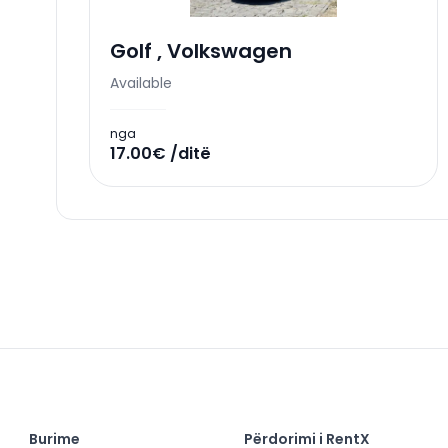
Golf
,
Volkswagen
Available
nga
17.00€ /ditë
Burime
Përdorimi i RentX