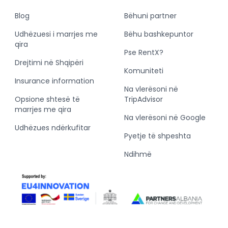
Blog
Bëhuni partner
Udhëzuesi i marrjes me
Bëhu bashkepuntor
qira
Pse RentX?
Drejtimi në Shqipëri
Komuniteti
Insurance information
Na vlerësoni në
Opsione shtesë të
TripAdvisor
marrjes me qira
Na vlerësoni në Google
Udhëzues ndërkufitar
Pyetje të shpeshta
Ndihmë