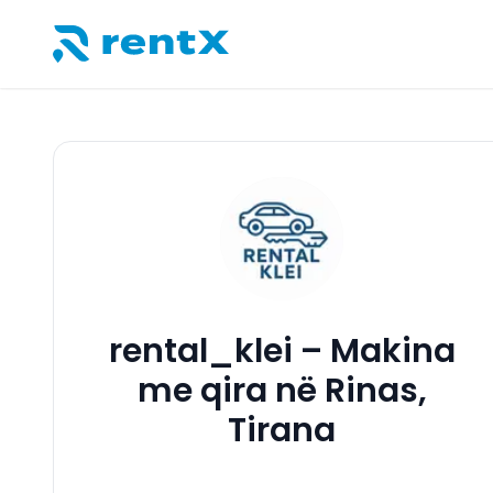
RentX – Makina me qira në Shqipëri
rental_klei – Makina
me qira në Rinas,
Tirana