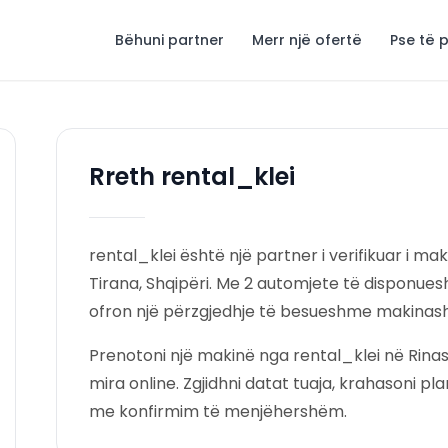
Bëhuni partner
Merr një ofertë
Pse të 
Rreth rental_klei
rental_klei është një partner i verifikuar i ma
Tirana, Shqipëri. Me 2 automjete të disponues
ofron një përzgjedhje të besueshme makinash m
Prenotoni një makinë nga rental_klei në Rin
mira online. Zgjidhni datat tuaja, krahasoni pl
me konfirmim të menjëhershëm.