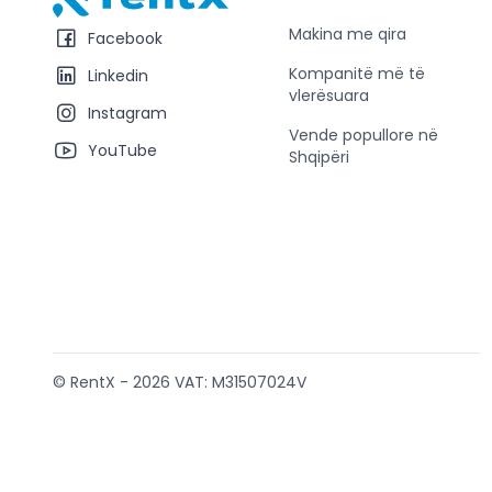
RentX – Makina me qira në Shqipëri
Makina me qira
Facebook
Kompanitë më të
Linkedin
vlerësuara
Instagram
Vende popullore në
YouTube
Shqipëri
© RentX -
2026
VAT: M31507024V