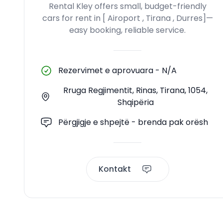
Rental Kley offers small, budget-friendly
cars for rent in [ Airoport , Tirana , Durres]—
easy booking, reliable service.
Rezervimet e aprovuara
-
N/A
Rruga Regjimentit, Rinas, Tirana, 1054,
Shqipëria
Përgjigje e shpejtë - brenda pak orësh
Kontakt