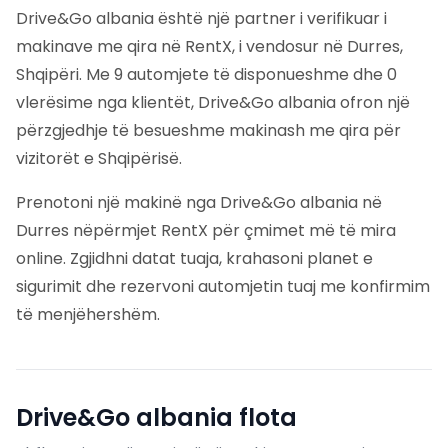
Drive&Go albania është një partner i verifikuar i
makinave me qira në RentX, i vendosur në Durres,
Shqipëri. Me 9 automjete të disponueshme dhe 0
vlerësime nga klientët, Drive&Go albania ofron një
përzgjedhje të besueshme makinash me qira për
vizitorët e Shqipërisë.
Prenotoni një makinë nga Drive&Go albania në
Durres nëpërmjet RentX për çmimet më të mira
online. Zgjidhni datat tuaja, krahasoni planet e
sigurimit dhe rezervoni automjetin tuaj me konfirmim
të menjëhershëm.
Drive&Go albania
flota