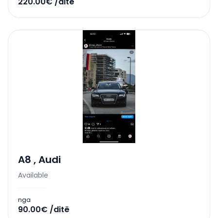
220.00€ /ditë
A8
,
Audi
Available
nga
90.00€ /ditë