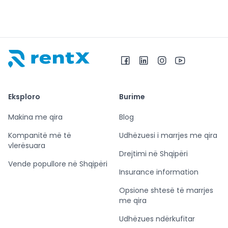
RentX – Makina me qira në Shqipëri
Eksploro
Burime
Makina me qira
Blog
Kompanitë më të
Udhëzuesi i marrjes me qira
vlerësuara
Drejtimi në Shqipëri
Vende popullore në Shqipëri
Insurance information
Opsione shtesë të marrjes
me qira
Udhëzues ndërkufitar