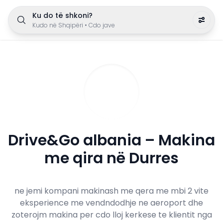
Ku do të shkoni?
Kudo në Shqipëri
•
Cdo jave
Drive&Go albania – Makina
me qira në Durres
ne jemi kompani makinash me qera me mbi 2 vite
eksperience me vendndodhje ne aeroport dhe
zoterojm makina per cdo lloj kerkese te klientit nga