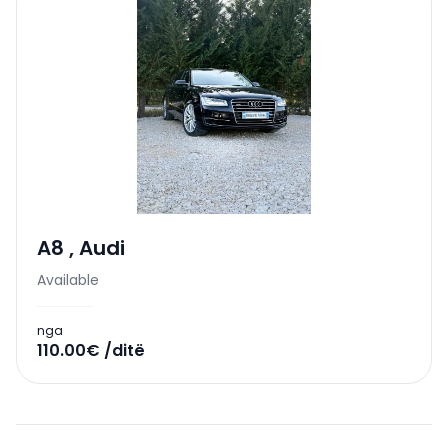
A8
,
Audi
Available
nga
110.00€ /ditë