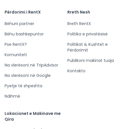
Përdorimi i RentX
Rreth Nesh
Bëhuni partner
Rreth RentX
Bëhu bashkepuntor
Politika e privatësisë
Pse RentX?
Politikat & Kushtet e
Përdorimit
Komuniteti
Publikoni makinat tuaja
Na vlerësoni në TripAdvisor
Kontakto
Na vlerësoni në Google
Pyetje të shpeshta
Ndihmë
Lokacionet e Makinave me
Qira