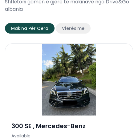
Shfletoni gamën e gjerë të makinave nga Drive&Go
albania
Makina Për Qera
Vlerësime
300 SE
,
Mercedes-Benz
Available