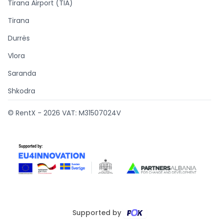
Tirana Airport (TIA)
Tirana
Durrës
Vlora
Saranda
Shkodra
© RentX -
2026
VAT: M31507024V
Supported by