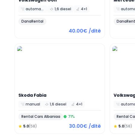
Volkswagen
Golf
Mercede
automatic
1,6 diesel
4+1
DanaRental
DanaRent
40.00€ /ditë
Skoda
Fabia
Volkswa
manual
1,6 diesel
4+1
Rental Cars Albaniaa
71
%
Rental Ca
30.00€ /ditë
5.0
(58)
5.0
(58)