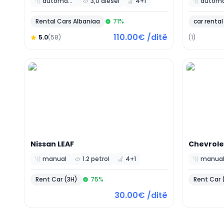
automatic
3,0 diesel
4+1
Rental Cars Albaniaa
71
%
car rental
110.00€ /ditë
5.0
(58)
(1)
Nissan
LEAF
Chevrole
manual
1.2 petrol
4+1
manua
Rent Car (3H)
75
%
Rent Car 
30.00€ /ditë