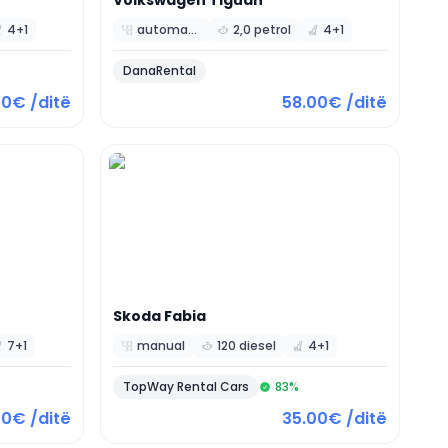
Volkswagen
Tiguan
4+1
automatic
2,0 petrol
4+1
DanaRental
00€ /ditë
58.00€ /ditë
Skoda
Fabia
7+1
manual
120 diesel
4+1
TopWay Rental Cars
83
%
00€ /ditë
35.00€ /ditë