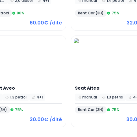
automatic
2,0 diesel
4+1
manual
1.4 petrol
4
 troci
80
%
Rent Car (3H)
75
%
60.00€ /ditë
32.
t
Aveo
Seat
Altea
l
1.3 petrol
4+1
manual
1.3 petrol
4
(3H)
75
%
Rent Car (3H)
75
%
30.00€ /ditë
30.