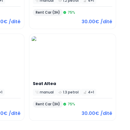
+1
manual
1.2 petrol
4+1
Rent Car (3H)
75
%
00€ /ditë
30.00€ /ditë
Seat
Altea
+1
manual
1.3 petrol
4+1
Rent Car (3H)
75
%
00€ /ditë
30.00€ /ditë