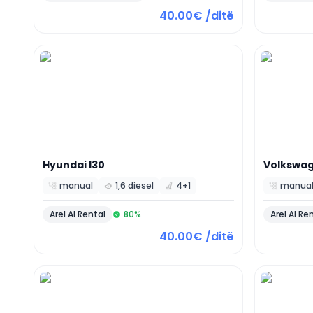
40.00€ /ditë
Hyundai
I30
Volkswa
manual
1,6 diesel
4+1
manua
Arel Al Rental
80
%
Arel Al Re
40.00€ /ditë