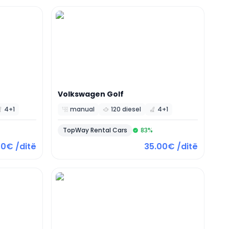
Volkswagen
Golf
4+1
manual
120 diesel
4+1
TopWay Rental Cars
83
%
00€ /ditë
35.00€ /ditë