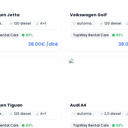
gen
Jetta
Volkswagen
Golf
automatic
120 diesel
4+1
automatic
120 diesel
ental Cars
83
%
TopWay Rental Cars
83
%
38.00€ /ditë
38.
gen
Tiguan
Audi
A4
automatic
120 diesel
4+1
automatic
2,0 diesel
ental Cars
83
%
TopWay Rental Cars
83
%