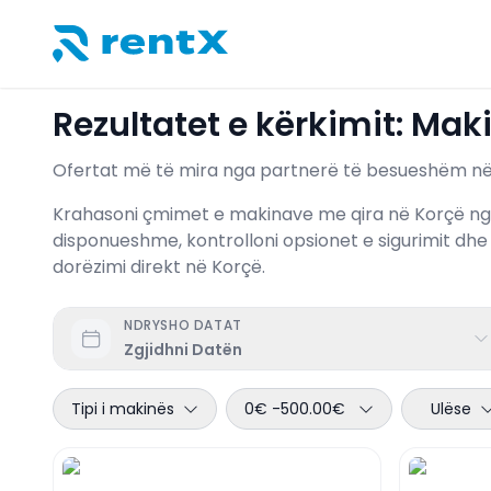
Makina me qira në Korçë: Krahasoni ofertat
RentX – Makina me qira në Shqipëri
Rezultatet e kërkimit: Mak
Ofertat më të mira nga partnerë të besueshëm n
Krahasoni çmimet e makinave me qira në Korçë nga t
disponueshme, kontrolloni opsionet e sigurimit dh
dorëzimi direkt në Korçë.
NDRYSHO DATAT
Zgjidhni Datën
Tipi i makinës
0€
-
500.00€
Ulëse