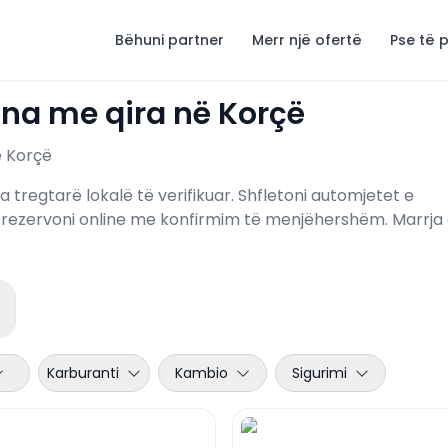
Bëhuni partner
Merr një ofertë
Pse të 
ina me qira në Korçë
ë Korçë
regtarë lokalë të verifikuar. Shfletoni automjetet e
e rezervoni online me konfirmim të menjëhershëm. Marrja
Karburanti
Kambio
Sigurimi