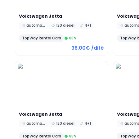
Volkswagen
Jetta
Volkswa
automatic
120 diesel
4+1
TopWay Rental Cars
83
%
TopWay R
38.00€ /ditë
Volkswagen
Jetta
Volkswa
automatic
120 diesel
4+1
TopWay Rental Cars
83
%
TopWay R