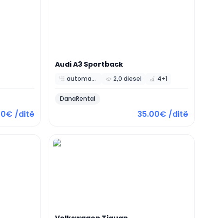
Audi
A3 Sportback
automatic
2,0 diesel
4+1
DanaRental
00€ /ditë
35.00€ /ditë