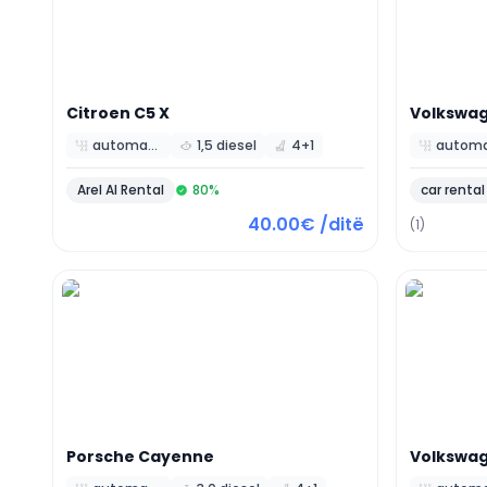
Citroen
C5 X
Volkswa
automatic
1,5 diesel
4+1
Arel Al Rental
80
%
car rental
40.00€ /ditë
(1)
Porsche
Cayenne
Volkswa