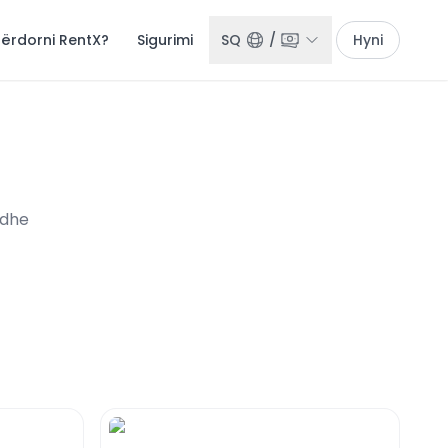
përdorni RentX?
Sigurimi
SQ
/
Hyni
 dhe