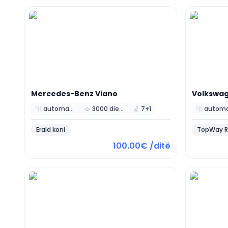
Mercedes-Benz
Viano
Volkswa
automatic
3000 diesel
7+1
Erald koni
TopWay R
100.00€ /ditë