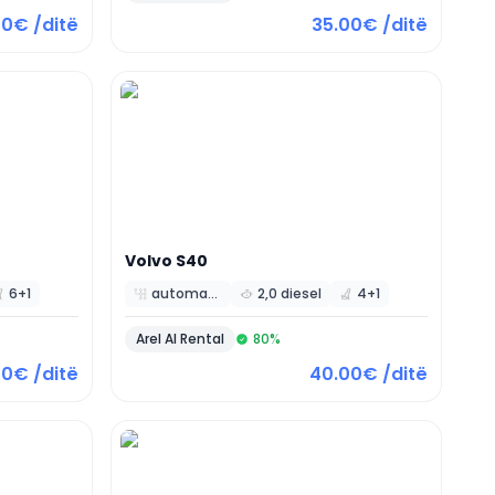
00€ /ditë
35.00€ /ditë
Volvo
S40
6+1
automatic
2,0 diesel
4+1
Arel Al Rental
80
%
00€ /ditë
40.00€ /ditë