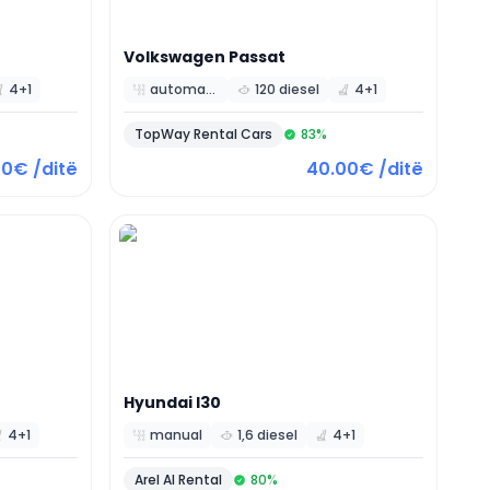
Volkswagen
Passat
4+1
automatic
120 diesel
4+1
TopWay Rental Cars
83
%
00€ /ditë
40.00€ /ditë
Hyundai
I30
4+1
manual
1,6 diesel
4+1
Arel Al Rental
80
%