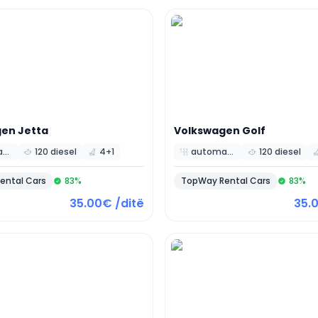
gen
Jetta
Volkswagen
Golf
automatic
120 diesel
4+1
automatic
120 diesel
ental Cars
83
%
TopWay Rental Cars
83
%
35.00€ /ditë
35.