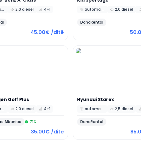
s-Benz
A-Class
Kia
Sportage
automatic
2,0 diesel
4+1
automatic
2,0 diesel
al
DanaRental
45.00€ /ditë
50.
gen
Golf Plus
Hyundai
Starex
automatic
2,0 diesel
4+1
automatic
2,5 diesel
rs Albaniaa
71
%
DanaRental
35.00€ /ditë
85.