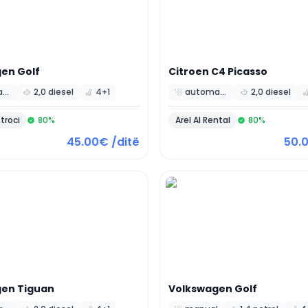
gen
Golf
Citroen
C4 Picasso
automatic
2,0 diesel
4+1
automatic
2,0 diesel
 troci
80
%
Arel Al Rental
80
%
45.00€ /ditë
50.
gen
Tiguan
Volkswagen
Golf