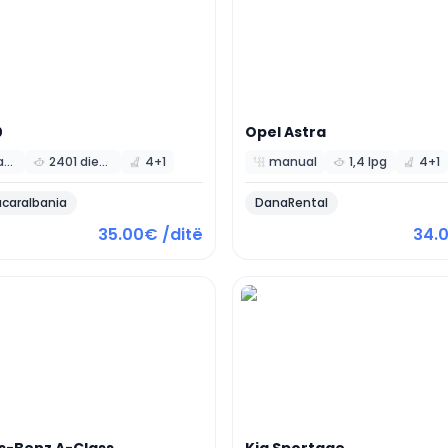
0
Opel
Astra
automatic
2401 diesel
4+1
manual
1,4 lpg
4+1
caralbania
DanaRental
35.00€ /ditë
34.