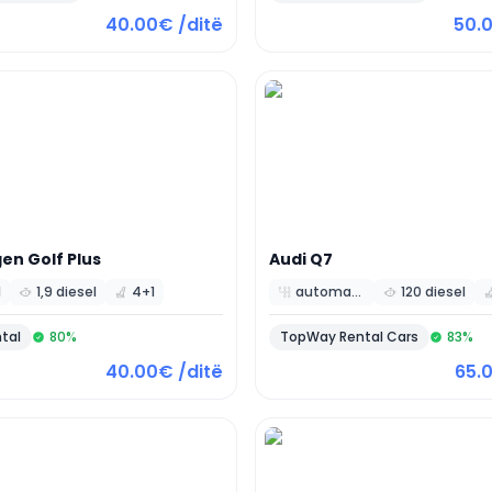
40.00€ /ditë
50.
gen
Golf Plus
Audi
Q7
l
1,9 diesel
4+1
automatic
120 diesel
ntal
80
%
TopWay Rental Cars
83
%
40.00€ /ditë
65.