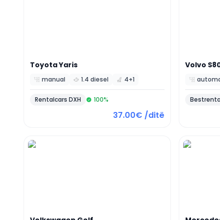
Toyota
Yaris
Volvo
S8
manual
1.4 diesel
4+1
Rentalcars DXH
100
%
Bestrenta
37.00€ /ditë