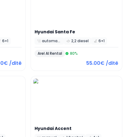
Hyundai
Santa Fe
6+1
automatic
2,2 diesel
6+1
Arel Al Rental
80
%
00€ /ditë
55.00€ /ditë
Hyundai
Accent