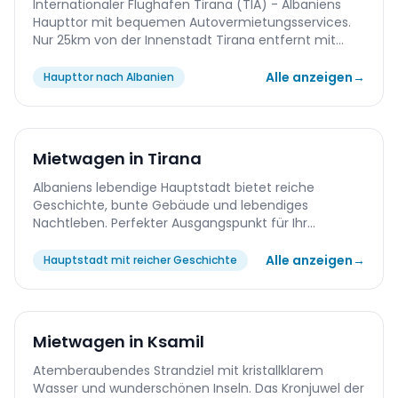
Internationaler Flughafen Tirana (TIA) - Albaniens
Haupttor mit bequemen Autovermietungsservices.
Nur 25km von der Innenstadt Tirana entfernt mit
einfachem Zugang zu allen wichtigen albanischen
Reisezielen.
Alle anzeigen
→
Haupttor nach Albanien
Mietwagen in Tirana
Albaniens lebendige Hauptstadt bietet reiche
Geschichte, bunte Gebäude und lebendiges
Nachtleben. Perfekter Ausgangspunkt für Ihr
albanisches Abenteuer.
Alle anzeigen
→
Hauptstadt mit reicher Geschichte
Mietwagen in Ksamil
Atemberaubendes Strandziel mit kristallklarem
Wasser und wunderschönen Inseln. Das Kronjuwel der