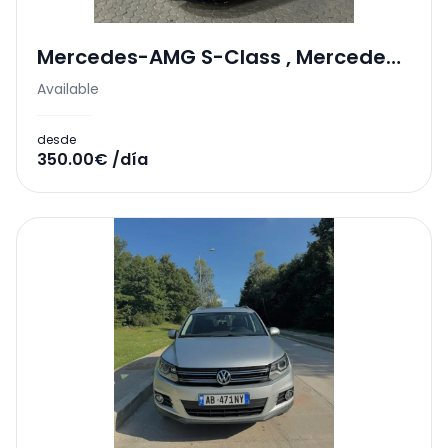
Mercedes-AMG S-Class
,
Mercedes-
Benz
Available
desde
350.00€ /día