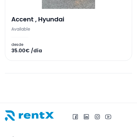
Accent
,
Hyundai
Available
desde
35.00€ /día
RentX – Alquiler de coches en Albania