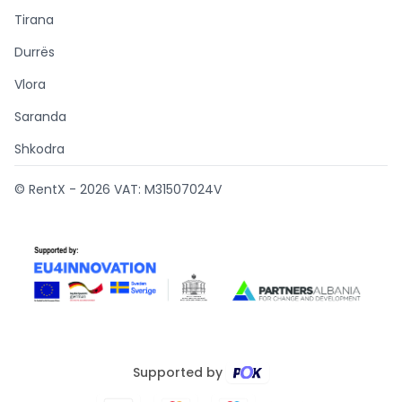
Tirana
Durrës
Vlora
Saranda
Shkodra
© RentX -
2026
VAT: M31507024V
Supported by