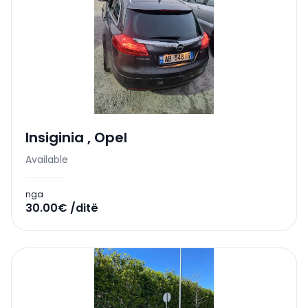
Insiginia
,
Opel
Available
nga
30.00€ /ditë