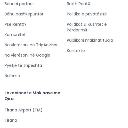
Bëhuni partner
Rreth RentX
Bëhu bashkepuntor
Politika e privatësisë
Pse RentX?
Politikat & Kushtet e
Përdorimit
Komuniteti
Publikoni makinat tuaja
Na vlerësoni në TripAdvisor
Kontakto
Na vlerësoni në Google
Pyetje të shpeshta
Ndihmë
Lokacionet e Makinave me
Qira
Tirana Airport (TIA)
Tirana