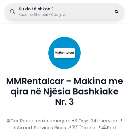
Ku do të shkoni?
Kudo në Shqipëri
•
Cdo jave
MMRentalcar – Makina me
qira në Njësia Bashkiake
Nr. 3
🚘Car Rental makinameqera +3 Days 24H service 📍
✈️Airport Services Rinas 📍🇦🇱Tirana 📍⛴️Port