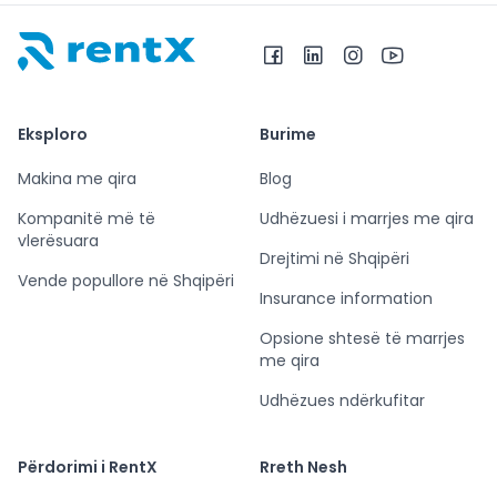
RentX – Makina me qira në Shqipëri
Eksploro
Burime
Makina me qira
Blog
Kompanitë më të
Udhëzuesi i marrjes me qira
vlerësuara
Drejtimi në Shqipëri
Vende popullore në Shqipëri
Insurance information
Opsione shtesë të marrjes
me qira
Udhëzues ndërkufitar
Përdorimi i RentX
Rreth Nesh