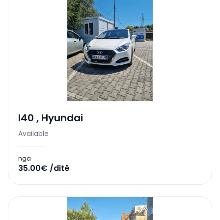
I40
,
Hyundai
Available
nga
35.00€ /ditë