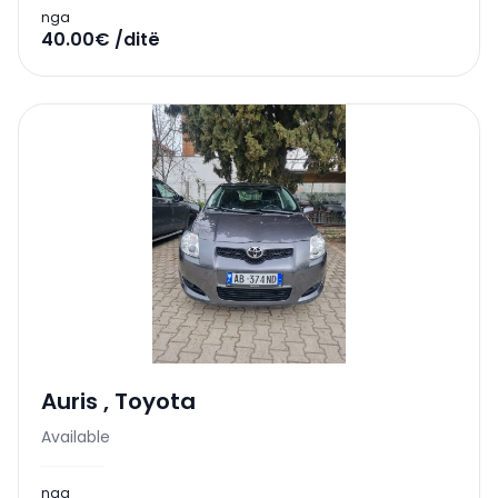
nga
40.00€ /ditë
Auris
,
Toyota
Available
nga