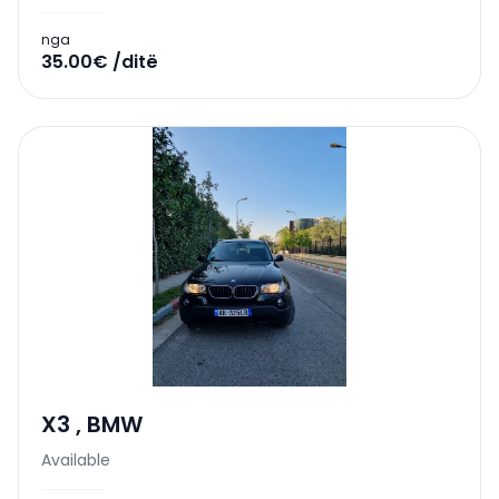
nga
35.00€ /ditë
X3
,
BMW
Available