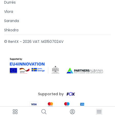
Durrës
Vlora
Saranda
Shkodra
© RentX -
2026
VAT: M31507024V
Supported by