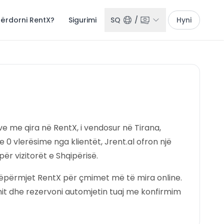
përdorni RentX?
Sigurimi
SQ
/
Hyni
ave me qira në RentX, i vendosur në Tirana,
0 vlerësime nga klientët, Jrent.al ofron një
r vizitorët e Shqipërisë.
nëpërmjet RentX për çmimet më të mira online.
imit dhe rezervoni automjetin tuaj me konfirmim