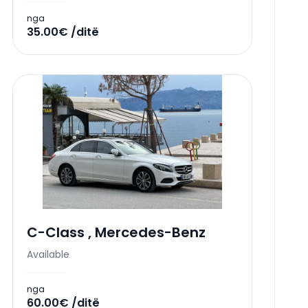
nga
35.00€ /ditë
C-Class
,
Mercedes-Benz
Available
nga
60.00€ /ditë