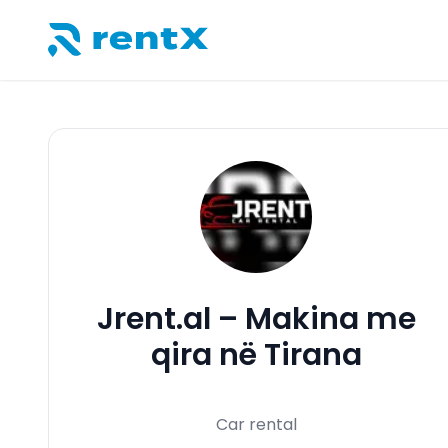
RentX – Makina me qira në Shqipëri
Jrent.al – Makina me
qira në Tirana
Car rental