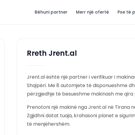
Bëhuni partner
Merr një ofertë
Pse të 
Rreth Jrent.al
Jrent.al është një partner i verifikuar i makin
Shqipëri. Me 8 automjete të disponueshme dhe 
përzgjedhje të besueshme makinash me qira pë
Prenotoni një makinë nga Jrent.al në Tirana 
Zgjidhni datat tuaja, krahasoni planet e sigur
të menjëhershëm.