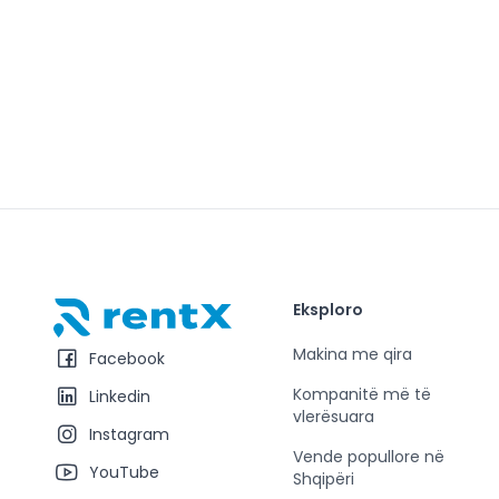
Eksploro
RentX – Makina me qira në Shqipëri
Makina me qira
Facebook
Kompanitë më të
Linkedin
vlerësuara
Instagram
Vende popullore në
YouTube
Shqipëri