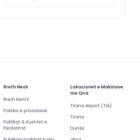
Rreth Nesh
Lokacionet e Makinave
me Qira
Rreth RentX
Tirana Airport (TIA)
Politika e privatësisë
Tirana
Politikat & Kushtet e
Përdorimit
Durrës
Publikoni makinat tuaja
Vlora