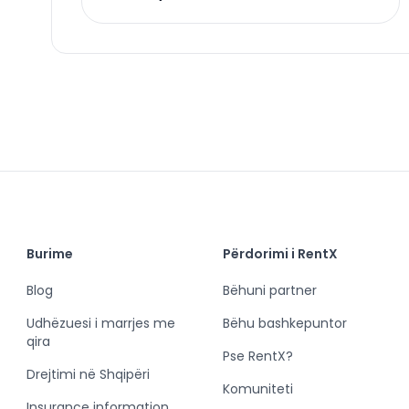
Burime
Përdorimi i RentX
Blog
Bëhuni partner
Udhëzuesi i marrjes me
Bëhu bashkepuntor
qira
Pse RentX?
Drejtimi në Shqipëri
Komuniteti
Insurance information