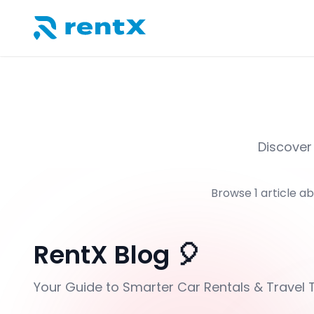
RentX home – car rentals in Albania
Discover 
Browse
1
article
ab
RentX Blog 🎈
Your Guide to Smarter Car Rentals & Travel 