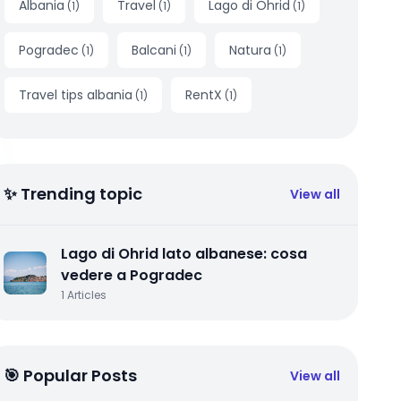
Albania
Travel
Lago di Ohrid
(
1
)
(
1
)
(
1
)
Pogradec
Balcani
Natura
(
1
)
(
1
)
(
1
)
Travel tips albania
RentX
(
1
)
(
1
)
✨ Trending topic
View all
Lago di Ohrid lato albanese: cosa
vedere a Pogradec
1
Articles
🎯 Popular Posts
View all