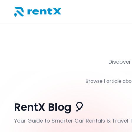
RentX home – car rentals in Albania
Discover 
Browse
1
article
abo
RentX Blog 🎈
Your Guide to Smarter Car Rentals & Travel 