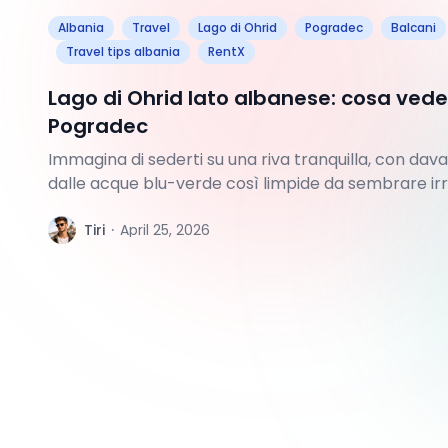
Albania
Travel
Lago di Ohrid
Pogradec
Balcani
Travel tips albania
RentX
Lago di Ohrid lato albanese: cosa vede
Pogradec
Immagina di sederti su una riva tranquilla, con dava
dalle acque blu-verde così limpide da sembrare ir
che si specchiano sulla superficie e un silenzio inte
canto degli uccelli. Questa non è una fantasia: è Po
T
Tiri
·
April 25, 2026
albanese che si affaccia sul Lago di Ohrid, uno dei la
profondi d'Europa. Mentre la sponda macedone att
migliaia di turisti, il lato albanese rimane sorpre
autentico, genuino e accessibil