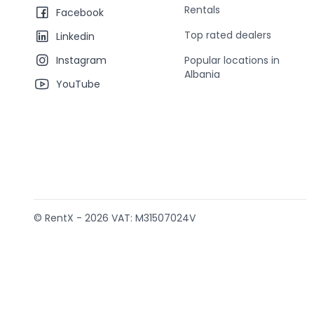
RentX home – car rentals in Albania
Rentals
Facebook
Top rated dealers
Linkedin
Instagram
Popular locations in
Albania
YouTube
© RentX -
2026
VAT: M31507024V