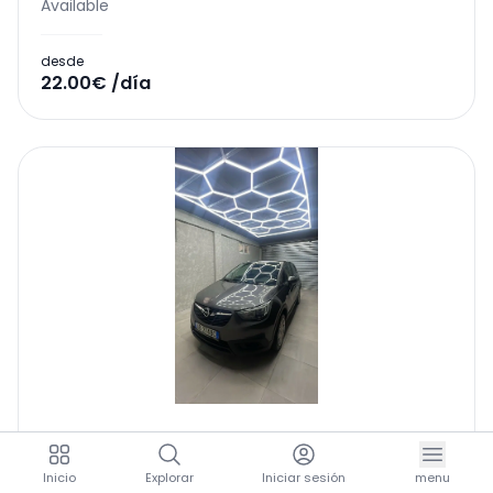
Available
desde
22.00€ /día
Crossland
,
Opel
Available
Inicio
Explorar
Iniciar sesión
menu